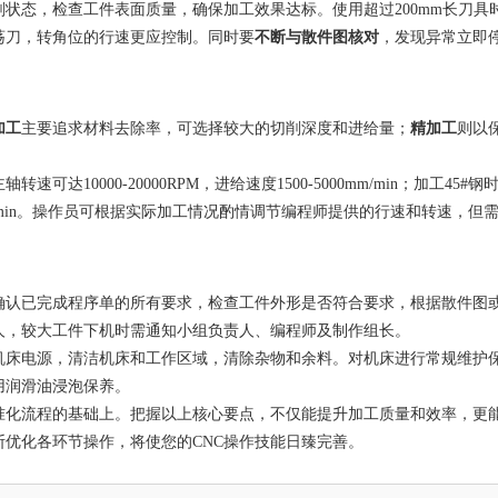
状态，检查工件表面质量，确保加工效果达标。使用超过200mm长刀具
荡刀，转角位的行速更应控制。同时要
不断与散件图核对
，发现异常立即
加工
主要追求材料去除率，可选择较大的切削深度和进给量；
精加工
则以
10000-20000RPM，进给速度1500-5000mm/min；加工45#钢
000mm/min。操作员可根据实际加工情况酌情调节编程师提供的行速和转速，但
确认已完成程序单的所有要求，检查工件外形是否符合要求，根据散件图
人，较大工件下机时需通知小组负责人、编程师及制作组长。
机床电源，清洁机床和工作区域，清除杂物和余料。对机床进行常规维护
用润滑油浸泡保养。
准化流程的基础上。把握以上核心要点，不仅能提升加工质量和效率，更
优化各环节操作，将使您的CNC操作技能日臻完善。