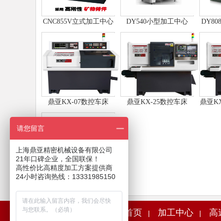
CNC855V立式加工中心
DY540小型加工中心
DY8
（矿物铸件）
鼎亚KX-07数控车床
鼎亚KX-25数控车床
鼎亚K
请您留言
上海鼎亚精密机械设备有限公司
21年口碑企业，全国联保！
高性价比高精度加工方案提供商
24小时咨询热线：13331985150
鼎亚CNC855L加工中心
首页
加工中心
高
|
|