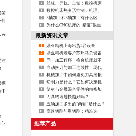
要？
丝杠、导轨、主轴：数控机床
核心部件精度维护指南
数控机床热变形控制：机理、
管签
技术与精度保持策略
5轴加工和3轴加工有什么区
任何
别？
为什么CNC机床的“精度”很重
要？
最新资讯文章
应立
鼎亚精机上海出货4台设备
鼎亚精机老客户苏州马总设备
使用效果
同一加工程序，换台机床就不
要注
准？
自动换刀与加工连续性：现代
收
数控机床的效率引擎
机械加工中如何避免刀具磨损
切削力是什么？它如何决定机
根据
床的刚性、效率与寿命
复材与金属混合零件的精密加
分中
工如何实现？
刀具转速越快越好吗？
五轴加工多出的“两轴”是什么？
高速切削与重切削：精准选
至
择，高效加工
推荐产品
小心
产品适用的机型?