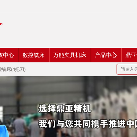
”
攻中心
数控铣床
万能夹具机床
产品中心
鼎亚
控铣床(4把刀)