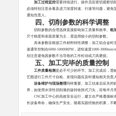
加工过程监控
需要持续进行。操作员应密切观察切削
必须特别注意余量及进刀深度转速、行速等问题，避免
通知负责人。
四、切削参数的科学调整
切削参数的合理选择直接影响加工质量和效率。
粗
尺寸精度和表面质量为主，需选用较小的切削参数。
具体参数应根据工件材料特性调整：加工铝合金时主轴转速可达
速通常控制在6000-10000RPM，进给速度1000-3
别注意避免因参数不当导致的工作松动或刀具磨损。
五、加工完毕的质量控制
工件质量检测
是必不可少的环节。加工完成后，需
艺图进行工件尺寸自检。发现问题应及时通知相关负责
设备维护与现场整理
同样重要。加工结束后应关闭
养，如使用水溶性切削液的旋转收拆式刀头，应每半月
CNC加工中心的高效安全运行，建立在严格遵循标
长设备寿命，确保生产安全。随着实践经验的积累，不断