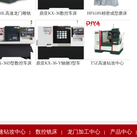
080L高速龙门雕铣
鼎亚KX-36数控车床
HF618S精密成型磨床
机
X-36D型数控车床
鼎亚KX-36-Y轴侧3型车
T5Z高速钻攻中心
铣复合数控车床
速钻攻中心
数控铣床
龙门加工中心
产品中心
|
|
|