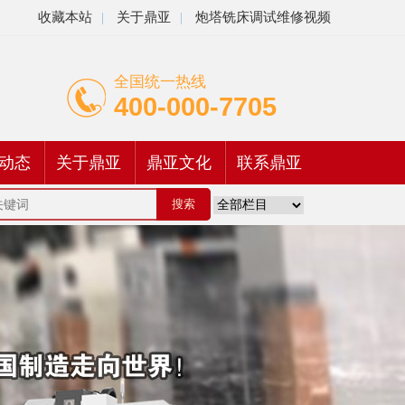
收藏本站
|
关于鼎亚
|
炮塔铣床调试维修视频
全国统一热线
400-000-7705
动态
关于鼎亚
鼎亚文化
联系鼎亚