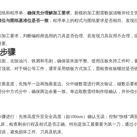
图纸和程序单，
确保充分理解加工要求
。新模的加工图需数据清晰并经主
准位与图纸基准位是否一致
，程序单上的程式与图纸要求是否相符。发现
和加工要求，判断编程师选用的刀具是否合理。若发现刀具应用不合理，
重要。
步骤
表面，去除油污、铁屑和毛刺，确保装夹面平整。使用压板夹持工件时，
可顶底。对于铜公等工件，通常采用锁板方式加工，需检查收板螺丝是否
意垂直度，先拖平一边再拖垂直边。分中碰数需进行两次验证，碰数后要
用分中方式分中，确保两边余量一致。单边取数需经制作组确认，并补偿
骤进行：先将高度升至安全高度（如100mm）确认无误；控制“快移”调
停机床，检查剩余行程及程式是否正确。特别是加工最重要为第一刀，通过
错误，避免损坏工件、刀具及机床。