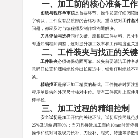
一、加工前的核心准备工作
图纸与程序单审核
是首要环节。操作员需仔细阅读
字确认，工件应有品质部的合格标识。重点核对
工件基
问题，都应及时与编程师及制作组沟通解决。
刀具评估与选择
同样关键。应根据工件材料、尺寸
即通知编程师调整，这对提升加工效率和工作精度至关
二、工件装夹与找正的关键
工件装夹
必须确保稳固可靠。装夹前要清洁工件各
意码仔位置和螺帽螺栓伸出长度适中，锁角仔时螺丝不
紧。
精确找正
是保证加工精度的基础。工件拖表时要注
程序单提供的外形尺寸核对中位。所有工件原则上应使
棒半径。
三、加工过程的精细控制
安全试切
是加工开始的关键环节。试切应按照规范步
25%及进给调至0%；当刀具接近加工面约10mm时暂
操作和核对可发现刀长补、刀径补、程式、转速等参数