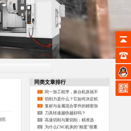
同类文章排行
同一加工程序，换台机床就不
准？
切削力是什么？它如何决定机
床的刚性、效率与寿命
复材与金属混合零件的精密加
工如何实现？
刀具转速越快越好吗？
到完
高速切削与重切削：精准选
择，高效加工
为什么CNC机床的“精度”很重