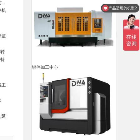
时，
有什么数控系统？
停机
保证
时转
需特
铝件加工中心
或工
保
能延