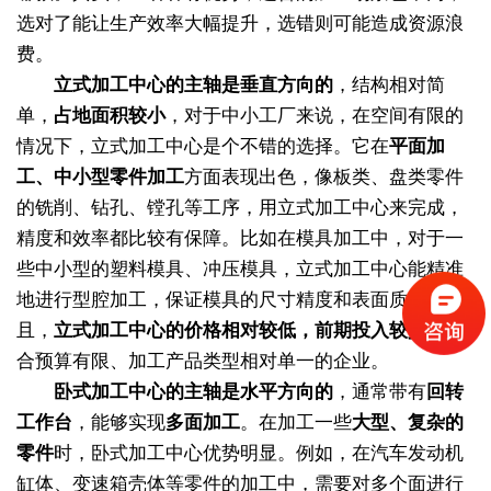
选对了能让生产效率大幅提升，选错则可能造成资源浪
费。
立式加工中心的主轴是垂直方向的
，结构相对简
单，
占地面积较小
，对于中小工厂来说，在空间有限的
情况下，立式加工中心是个不错的选择。它在
平面加
工、中小型零件加工
方面表现出色，像板类、盘类零件
的铣削、钻孔、镗孔等工序，用立式加工中心来完成，
精度和效率都比较有保障。比如在模具加工中，对于一
些中小型的塑料模具、冲压模具，立式加工中心能精准
地进行型腔加工，保证模具的尺寸精度和表面质量。而
且，
立式加工中心的价格相对较低，前期投入较少
，适
合预算有限、加工产品类型相对单一的企业。
卧式加工中心的主轴是水平方向的
，通常带有
回转
工作台
，能够实现
多面加工
。在加工一些
大型、复杂的
零件
时，卧式加工中心优势明显。例如，在汽车发动机
缸体、变速箱壳体等零件的加工中，需要对多个面进行