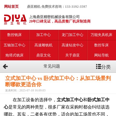
网站首页
鼎亚精机-免费技术咨询：133-3192-3597
上海鼎亚精密机械设备有限公司
20年口碑见证，高品质整厂机床制造商
数控铣床
加工中心
龙门加工中心
万能夹具机床
五轴加工中心
高速雕铣机
高速钻攻中心
数控车床
炮塔式铣床
鼎亚文化
关于鼎亚
网站导航
分类
常见问题
立式加工中心 vs 卧式加工中心：从加工场景判
断哪款更适合你
发表时间：2025-07-18 16:09:03
在加工设备的选择中，
立式加工中心
和
卧式加工中
心
是常见的两种类型，很多厂家在采购时都会纠结该选
哪款。其实，二者各有优势，适合的加工场景也不同，