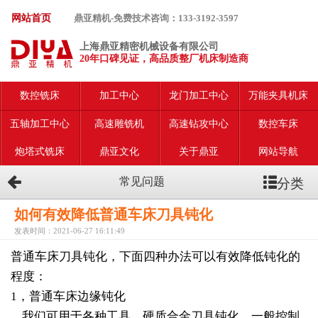
网站首页
鼎亚精机-免费技术咨询：133-3192-3597
上海鼎亚精密机械设备有限公司
20年口碑见证，高品质整厂机床制造商
数控铣床
加工中心
龙门加工中心
万能夹具机床
五轴加工中心
高速雕铣机
高速钻攻中心
数控车床
炮塔式铣床
鼎亚文化
关于鼎亚
网站导航
分类
常见问题
如何有效降低普通车床刀具钝化
发表时间：2021-06-27 16:11:49
普通车床刀具钝化，下面四种办法可以有效降低钝化的
程度：
1，普通车床边缘钝化
我们可用于各种工具，硬质合金刀具钝化。一般控制